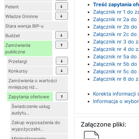
Treść zapytania o
Petent
Załącznik nr 1 do 
Władze Gminne
Załącznik nr 2a do
Stara wersja BIP-u
Załącznik nr 2b do
Załącznik nr 2c do
Budżet
Załącznik nr 3 do 
Zamówienia
Załącznik nr 4 do 
publiczne
Załącznik nr 5a do
Przetargi
Załącznik nr 5b do
Konkursy
Załącznik nr 5c do
Załącznik nr 6 do 
Zamówienia o wartości
mniejszej niż...
Korekta informacji 
Zapytania ofertowe
Informacja o wybor
Świadczenie usług
audytu...
Zakup wyposażenia do
Załączone pliki:
wypożyczalni...
Minimalizowanie