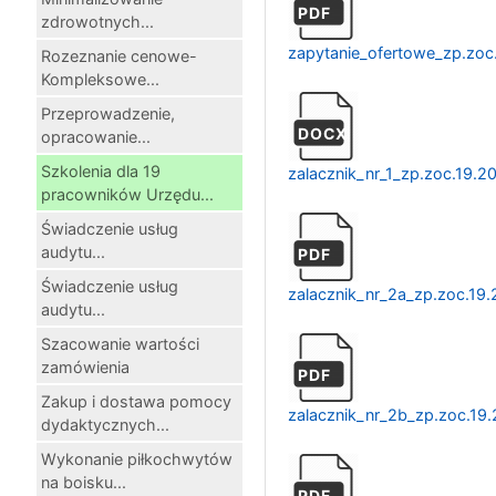
PDF
zdrowotnych...
zapytanie_ofertowe_zp.zoc
Rozeznanie cenowe-
Kompleksowe...
Przeprowadzenie,
DOCX
opracowanie...
Szkolenia dla 19
zalacznik_nr_1_zp.zoc.19.2
pracowników Urzędu...
Świadczenie usług
audytu...
PDF
Świadczenie usług
zalacznik_nr_2a_zp.zoc.19
audytu...
Szacowanie wartości
zamówienia
PDF
Zakup i dostawa pomocy
zalacznik_nr_2b_zp.zoc.19
dydaktycznych...
Wykonanie piłkochwytów
na boisku...
PDF