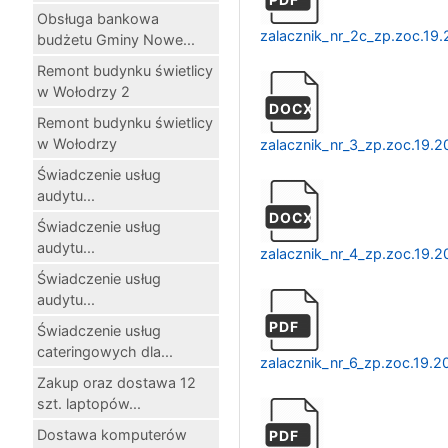
Obsługa bankowa
zalacznik_nr_2c_zp.zoc.19
budżetu Gminy Nowe...
Remont budynku świetlicy
w Wołodrzy 2
DOCX
Remont budynku świetlicy
w Wołodrzy
zalacznik_nr_3_zp.zoc.19.
Świadczenie usług
audytu...
DOCX
Świadczenie usług
audytu...
zalacznik_nr_4_zp.zoc.19.
Świadczenie usług
audytu...
PDF
Świadczenie usług
cateringowych dla...
zalacznik_nr_6_zp.zoc.19.2
Zakup oraz dostawa 12
szt. laptopów...
Dostawa komputerów
PDF