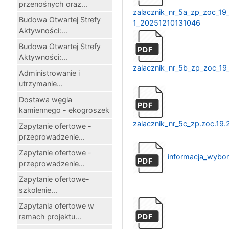
przenośnych oraz...
zalacznik_nr_5a_zp_zoc_19
Budowa Otwartej Strefy
1_20251210131046
Aktywności:...
Budowa Otwartej Strefy
PDF
Aktywności:...
zalacznik_nr_5b_zp_zoc_1
Administrowanie i
utrzymanie...
Dostawa węgla
PDF
kamiennego - ekogroszek
zalacznik_nr_5c_zp.zoc.19.
Zapytanie ofertowe -
przeprowadzenie...
Zapytanie ofertowe -
informacja_wybor
PDF
przeprowadzenie...
Zapytanie ofertowe-
szkolenie...
Zapytania ofertowe w
ramach projektu...
PDF