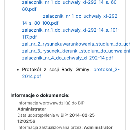
zalacznik_nr_1_do_uchwaly_xl-292-14_s._60-
80.pdf
zalacznik_nr_1_do_uchwaly_xl-292-
14_s._80-100.pdf
zalacznik_nr_1_do_uchwaly_xl-292-14_s._101-
117.pdf
zal_nr_2_rysunekuwarunkowania_studium_do_uch
zal_nr_3_rysunek_kierunki_studium_do_uchwaleni
zalacznik_nr_4_do_uchwaly_xl-292-14.pdf
Protokół z sesji Rady Gminy:
protokol_2-
2014.pdf
Informacje o dokumencie:
Informację wprowawdził(a) do BIP:
Administrator
Data udostępnienia w BIP:
2014-02-25
12:02:56
Informacja zaktualizowana przez:
Administrator