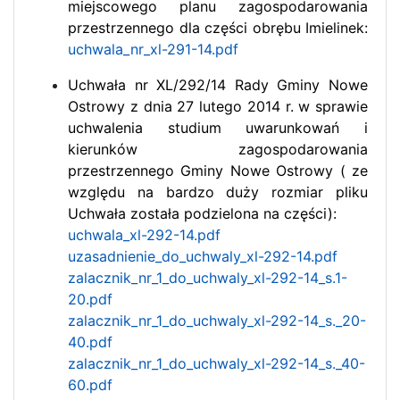
miejscowego planu zagospodarowania
przestrzennego dla części obrębu Imielinek:
uchwala_nr_xl-291-14.pdf
Uchwała nr XL/292/14 Rady Gminy Nowe
Ostrowy z dnia 27 lutego 2014 r. w sprawie
uchwalenia studium uwarunkowań i
kierunków zagospodarowania
przestrzennego Gminy Nowe Ostrowy ( ze
względu na bardzo duży rozmiar pliku
Uchwała została podzielona na części):
uchwala_xl-292-14.pdf
uzasadnienie_do_uchwaly_xl-292-14.pdf
zalacznik_nr_1_do_uchwaly_xl-292-14_s.1-
20.pdf
zalacznik_nr_1_do_uchwaly_xl-292-14_s._20-
40.pdf
zalacznik_nr_1_do_uchwaly_xl-292-14_s._40-
60.pdf