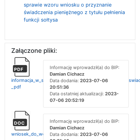
sprawie wzoru wniosku o przyznanie
świadczenia pieniężnego z tytułu pełnienia
funkcji sołtysa
Załączone pliki:
Informację wprowadził(a) do BIP:
PDF
Damian Cichacz
informacja_w_sprawie_zlozenia_wniosku_o_wydanie_zaswiadc
Data dodania:
2023-07-06
_pdf
20:51:36
Data ostatniej aktualizacji:
2023-
07-06 20:52:19
Informację wprowadził(a) do BIP:
DOC
Damian Cichacz
wniosek_do_wojta_zaswiadczenie
Data dodania:
2023-07-06