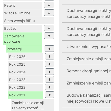
Petent
Dostawa energii elektr
Władze Gminne
sprzedaży energii ele
Stara wersja BIP-u
Dostawa energii elektr
Budżet
sprzedaży energii ele
Zamówienia
publiczne
Utworzenie i wyposaże
Przetargi
Rok 2026
Zmniejszenie emisji za
Rok 2025
Remont drogi gminnej 
Rok 2024
Rok 2023
Zmniejszenie emisji za
Rok 2022
Budowa kanalizacji san
Rok 2021
miejscowości Nowe Ost
Zmniejszenie emisji
zanieczyszczeń -...