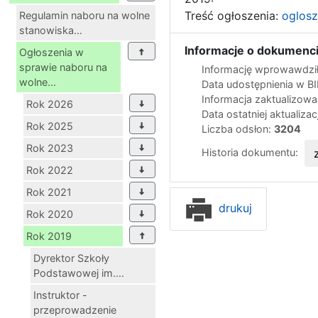
Treść ogłoszenia:
oglosz
Regulamin naboru na wolne
stanowiska...
Informacje o dokumenci
Ogłoszenia w
sprawie naboru na
Informację wprowawdził
wolne...
Data udostępnienia w B
Informacja zaktualizow
Rok 2026
Data ostatniej aktualizac
Rok 2025
Liczba odsłon:
3204
Rok 2023
Historia dokumentu:
Rok 2022
Rok 2021
drukuj
Rok 2020
Rok 2019
Dyrektor Szkoły
Podstawowej im....
Instruktor -
przeprowadzenie