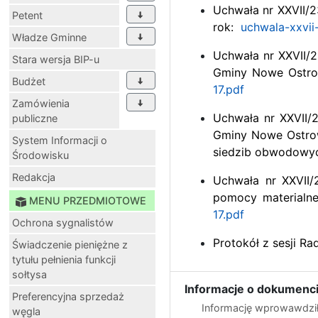
Uchwała nr XXVII/
Petent
rok:
uchwala-xxvii
Władze Gminne
Uchwała nr XXVII/
Stara wersja BIP-u
Gminy Nowe Ostrow
Budżet
17.pdf
Zamówienia
Uchwała nr XXVII/
publiczne
Gminy Nowe Ostrow
System Informacji o
siedzib obwodowyc
Środowisku
Redakcja
Uchwała nr XXVII/
pomocy materialne
MENU PRZEDMIOTOWE
17.pdf
Ochrona sygnalistów
Protokół z sesji R
Świadczenie pieniężne z
tytułu pełnienia funkcji
sołtysa
Informacje o dokumenci
Preferencyjna sprzedaż
Informację wprowawdził
węgla