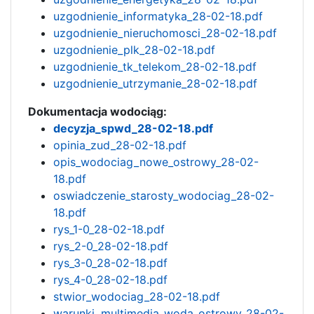
uzgodnienie_informatyka_28-02-18.pdf
uzgodnienie_nieruchomosci_28-02-18.pdf
uzgodnienie_plk_28-02-18.pdf
uzgodnienie_tk_telekom_28-02-18.pdf
uzgodnienie_utrzymanie_28-02-18.pdf
Dokumentacja wodociąg:
decyzja_spwd_28-02-18.pdf
opinia_zud_28-02-18.pdf
opis_wodociag_nowe_ostrowy_28-02-
18.pdf
oswiadczenie_starosty_wodociag_28-02-
18.pdf
rys_1-0_28-02-18.pdf
rys_2-0_28-02-18.pdf
rys_3-0_28-02-18.pdf
rys_4-0_28-02-18.pdf
stwior_wodociag_28-02-18.pdf
warunki_multimedia_woda_ostrowy_28-02-