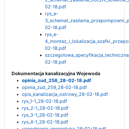
02-18.pdf
rys_e-
3_schemat_zasilania_przepompowni
02-18.pdf
rys_e-
4_montaz_i_lokalizacja_szafki_prz
02-18.pdf
szczegolowa_specyfikacja_techniczna
02-18.pdf
Dokumentacja kanalizacyjna Wojewoda
opinia_zud_258_28-02-18.pdf
opinia_zud_259_28-02-18.pdf
opis_kanalizacja_ostrowy_28-02-18.pdf
rys_1-1_28-02-18.pdf
rys_2-1_28-02-18.pdf
rys_3-1_28-02-18.pdf
rys_4-1_28-02-18.pdf
uzgodnienie_energetyka_28-02-18.pdf