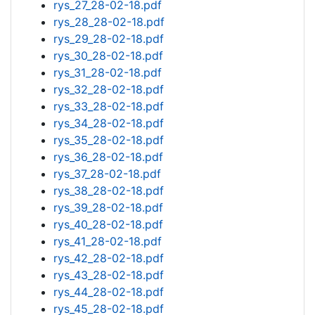
rys_27_28-02-18.pdf
rys_28_28-02-18.pdf
rys_29_28-02-18.pdf
rys_30_28-02-18.pdf
rys_31_28-02-18.pdf
rys_32_28-02-18.pdf
rys_33_28-02-18.pdf
rys_34_28-02-18.pdf
rys_35_28-02-18.pdf
rys_36_28-02-18.pdf
rys_37_28-02-18.pdf
rys_38_28-02-18.pdf
rys_39_28-02-18.pdf
rys_40_28-02-18.pdf
rys_41_28-02-18.pdf
rys_42_28-02-18.pdf
rys_43_28-02-18.pdf
rys_44_28-02-18.pdf
rys_45_28-02-18.pdf