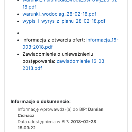
18.pdf
warunki_wodociag_28-02-18.pdf
wypis_i_wyrys_z_planu_28-02-18.pdf
Informacja z otwarcia ofert:
informacja_16-
003-2018.pdf
Zawiadomienie o unieważnieniu
postępowania:
zawiadomienie_16-03-
2018.pdf
Informacje o dokumencie:
Informację wprowawdził(a) do BIP:
Damian
Cichacz
Data udostępnienia w BIP:
2018-02-28
15:03:22