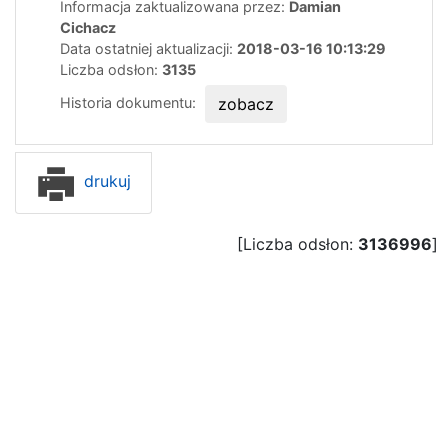
Informacja zaktualizowana przez:
Damian
Cichacz
Data ostatniej aktualizacji:
2018-03-16 10:13:29
Liczba odsłon:
3135
Historia dokumentu:
zobacz
drukuj
[Liczba odsłon:
3136996
]