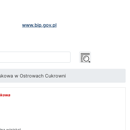
www.bip.gov.pl
iskowa w Ostrowach Cukrowni
skowa
na wiejska)