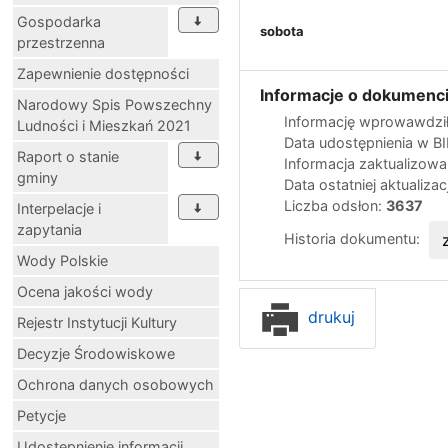
Gospodarka
sobota
przestrzenna
Zapewnienie dostępności
Informacje o dokumenci
Narodowy Spis Powszechny
Informację wprowawdził
Ludności i Mieszkań 2021
Data udostępnienia w B
Raport o stanie
Informacja zaktualizow
gminy
Data ostatniej aktualizac
Liczba odsłon:
3637
Interpelacje i
zapytania
Historia dokumentu:
Wody Polskie
Ocena jakości wody
drukuj
Rejestr Instytucji Kultury
Decyzje Środowiskowe
Ochrona danych osobowych
Petycje
Udostępnienie informacji