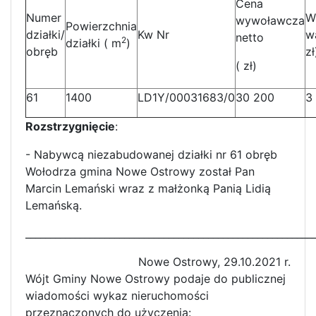
Cena
Numer
W
wywoławcza
Powierzchnia
działki/
Kw Nr
w
netto
2
działki ( m
)
obręb
zł
( zł)
61
1400
LD1Y/00031683/0
30 200
3
Rozstrzygnięcie
:
- Nabywcą niezabudowanej działki nr 61 obręb
Wołodrza gmina Nowe Ostrowy został Pan
Marcin Lemański wraz z małżonką Panią Lidią
Lemańską.
__________________________________________________________
Nowe Ostrowy, 29.10.2021 r.
Wójt Gminy Nowe Ostrowy podaje do publicznej
wiadomości wykaz nieruchomości
przeznaczonych do użyczenia: