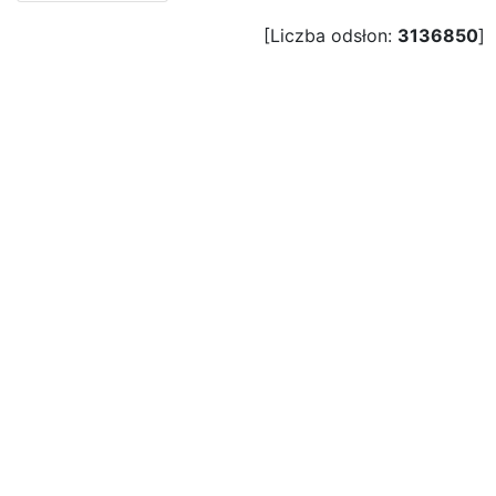
[Liczba odsłon:
3136850
]