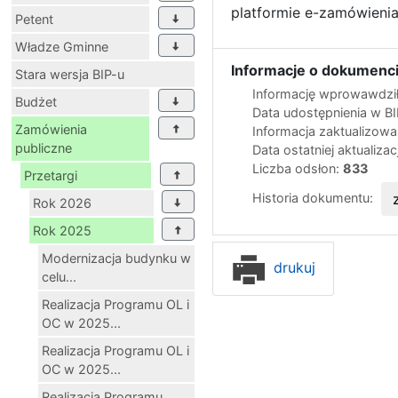
platformie e-zamówieni
Petent
Władze Gminne
Informacje o dokumenci
Stara wersja BIP-u
Informację wprowawdził
Budżet
Data udostępnienia w B
Zamówienia
Informacja zaktualizow
publiczne
Data ostatniej aktualizac
Liczba odsłon:
833
Przetargi
Historia dokumentu:
Rok 2026
Rok 2025
Modernizacja budynku w
drukuj
celu...
Realizacja Programu OL i
OC w 2025...
Realizacja Programu OL i
OC w 2025...
Realizacja Programu