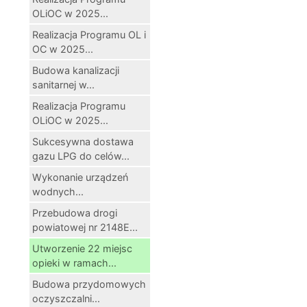
OLiOC w 2025...
Realizacja Programu OL i
OC w 2025...
Budowa kanalizacji
sanitarnej w...
Realizacja Programu
OLiOC w 2025...
Sukcesywna dostawa
gazu LPG do celów...
Wykonanie urządzeń
wodnych...
Przebudowa drogi
powiatowej nr 2148E...
Utworzenie 22 miejsc
opieki w ramach...
Budowa przydomowych
oczyszczalni...