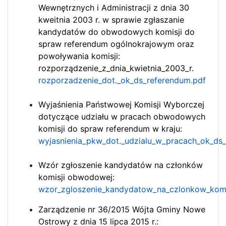
Wewnętrznych i Administracji z dnia 30
kweitnia 2003 r. w sprawie zgłaszanie
kandydatów do obwodowych komisji do
spraw referendum ogólnokrajowym oraz
powoływania komisji:
rozporządzenie_z_dnia_kwietnia_2003_r.
rozporzadzenie_dot._ok_ds_referendum.pdf
Wyjaśnienia Państwowej Komisji Wyborczej
dotyczące udziału w pracach obwodowych
komisji do spraw referendum w kraju:
wyjasnienia_pkw_dot._udzialu_w_pracach_ok_ds_r
Wzór zgłoszenie kandydatów na członków
komisji obwodowej:
wzor_zgloszenie_kandydatow_na_czlonkow_kom
Zarządzenie nr 36/2015 Wójta Gminy Nowe
Ostrowy z dnia 15 lipca 2015 r.: