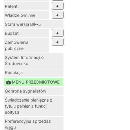
rok:
uchwala.xliii.3
Nabór pracowników
Petent
Uchwała nr XLIII/3
Władze Gminne
Nowe Ostrowy na l
Stara wersja BIP-u
Protokół z sesji 
Budżet
Zamówienia
Informacje o dokumenci
publiczne
Informację wprowawdził
System Informacji o
Data udostępnienia w B
Środowisku
Informacja zaktualizow
Redakcja
Data ostatniej aktualizac
Liczba odsłon:
2703
MENU PRZEDMIOTOWE
Historia dokumentu:
Ochrona sygnalistów
Świadczenie pieniężne z
tytułu pełnienia funkcji
drukuj
sołtysa
Preferencyjna sprzedaż