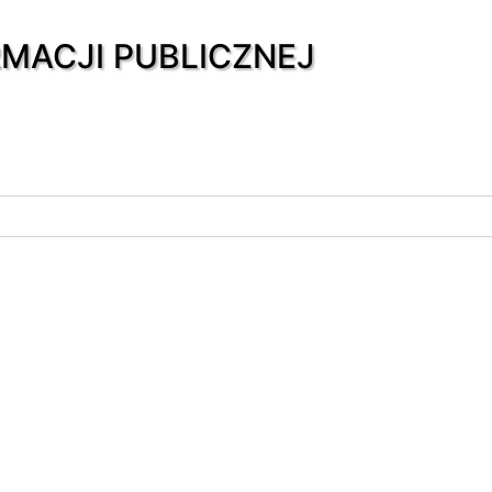
RMACJI PUBLICZNEJ
PRZEDMIOTOWE
Prawo lokalne
Sesje Rady Gminy
20
esji Rady Gminy Nowe Ostrowy:
zawiadomienie_07-08-18.
36/2018 Rady Gminy Nowe Ostrowy z dnia 7 sierpnia 2018 