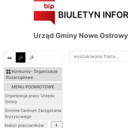
BIULETYN INFO
Urząd Gminy Nowe Ostrowy
Konkursy- Organizacje
Strona główna
MENU 
Pozarządowe
MENU
PODMIOTOWE
Organizacja pracy Urzędu
Gminy
Zawiadomienie o s
Gminne Centrum Zarządzania
Kryzysowego
Uchwała nr XLIII/3