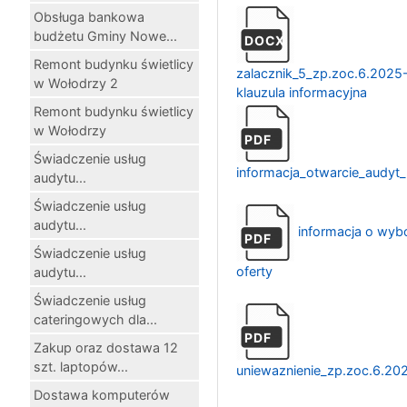
Obsługa bankowa
budżetu Gminy Nowe...
DOCX
Remont budynku świetlicy
zalacznik_5_zp.zoc.6.2025
w Wołodrzy 2
klauzula informacyjna
Remont budynku świetlicy
w Wołodrzy
PDF
Świadczenie usług
informacja_otwarcie_audyt
audytu...
Świadczenie usług
audytu...
informacja o wyb
PDF
Świadczenie usług
oferty
audytu...
Świadczenie usług
cateringowych dla...
PDF
Zakup oraz dostawa 12
szt. laptopów...
uniewaznienie_zp.zoc.6.20
Dostawa komputerów