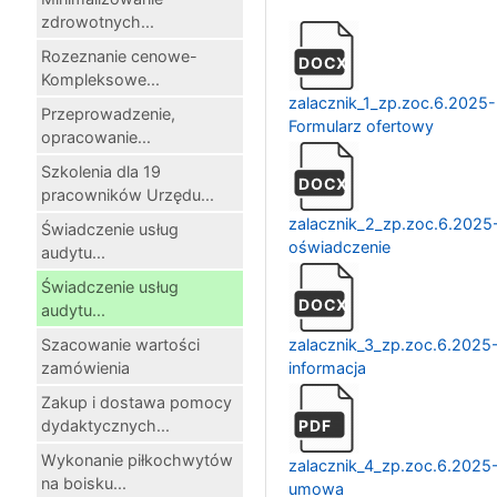
zdrowotnych...
Rozeznanie cenowe-
DOCX
Kompleksowe...
zalacznik_1_zp.zoc.6.2025-
Przeprowadzenie,
Formularz ofertowy
opracowanie...
Szkolenia dla 19
DOCX
pracowników Urzędu...
zalacznik_2_zp.zoc.6.2025
Świadczenie usług
oświadczenie
audytu...
Świadczenie usług
DOCX
audytu...
Szacowanie wartości
zalacznik_3_zp.zoc.6.2025
zamówienia
informacja
Zakup i dostawa pomocy
dydaktycznych...
PDF
Wykonanie piłkochwytów
zalacznik_4_zp.zoc.6.2025
na boisku...
umowa