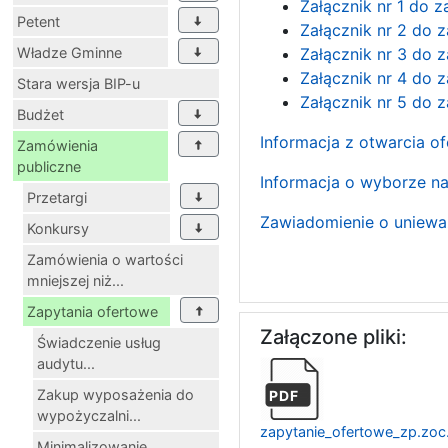
Załącznik nr 1 do 
Petent
Załącznik nr 2 do 
Władze Gminne
Załącznik nr 3 do 
Załącznik nr 4 do 
Stara wersja BIP-u
Załącznik nr 5 do 
Budżet
Informacja z otwarcia o
Zamówienia
publiczne
Informacja o wyborze naj
Przetargi
Zawiadomienie o uniewa
Konkursy
Zamówienia o wartości
mniejszej niż...
Zapytania ofertowe
Załączone pliki:
Świadczenie usług
audytu...
Zakup wyposażenia do
PDF
wypożyczalni...
zapytanie_ofertowe_zp.zoc
Minimalizowanie