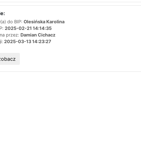
e:
(a) do BIP:
Olesińska Karolina
IP:
2025-02-21 14:14:35
ana przez:
Damian Cichacz
ji:
2025-03-13 14:23:27
zobacz