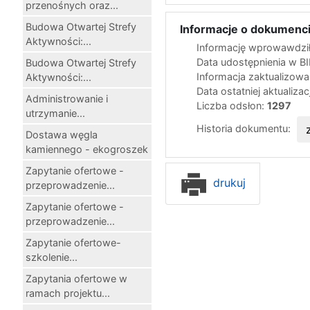
przenośnych oraz...
Budowa Otwartej Strefy
Informacje o dokumenci
Aktywności:...
Informację wprowawdził
Data udostępnienia w B
Budowa Otwartej Strefy
Informacja zaktualizow
Aktywności:...
Data ostatniej aktualizac
Administrowanie i
Liczba odsłon:
1297
utrzymanie...
Historia dokumentu:
Dostawa węgla
kamiennego - ekogroszek
Zapytanie ofertowe -
drukuj
przeprowadzenie...
Zapytanie ofertowe -
przeprowadzenie...
Zapytanie ofertowe-
szkolenie...
Zapytania ofertowe w
ramach projektu...