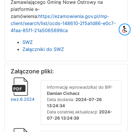
Zamawiającego Gminę Nowe Ostrowy na
platformie e-
zamówienia:
https://ezamowienia.gov.pl/mp-
client/search/list/ocds-148610-2f5a1d86-e0c7-
4faa-85f1-21a5065699ca
SWZ
Załączniki do SWZ
Załączone pliki:
Informację wprowadził(a) do BIP:
PDF
Damian Cichacz
swz.6.2024
Data dodania:
2024-07-26
13:24:34
Data ostatniej aktualizacji:
2024-
07-26 13:24:39